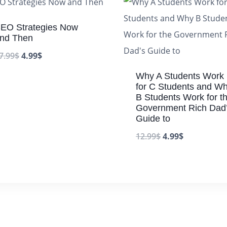
EO Strategies Now
nd Then
7.99
$
4.99
$
Why A Students Work
for C Students and W
B Students Work for t
Government Rich Dad
Guide to
12.99
$
4.99
$