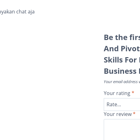
nyakan chat aja
Be the fi
And Pivot
Skills For
Business F
Your email address w
Your rating
*
Your review
*