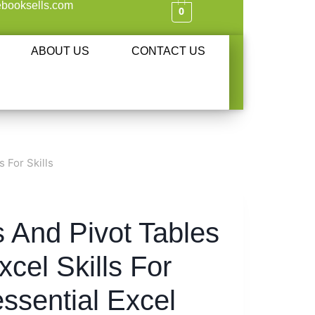
booksells.com
0
ABOUT US
CONTACT US
 For Skills
 And Pivot Tables
xcel Skills For
ssential Excel