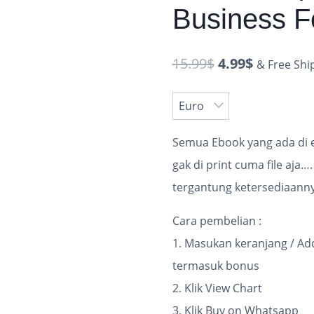
Business Fo
15.99
$
4.99
$
& Free Shi
Semua Ebook yang ada di et
gak di print cuma file aja
tergantung ketersediaann
Cara pembelian :
1. Masukan keranjang / Add
termasuk bonus
2. Klik View Chart
3. Klik Buy on Whatsapp