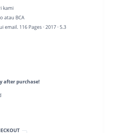
i kami
vo atau BCA
lui email.
116 Pages
·
2017
·
5.3
y after purchase!
d
HECKOUT