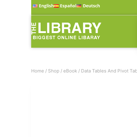
English
Español
Deutsch
Home
/
Shop
/
eBook
/
Data Tables And Pivot Tabl