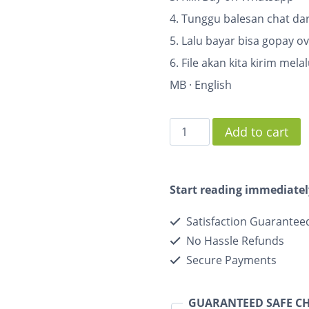
4. Tunggu balesan chat dar
5. Lalu bayar bisa gopay o
6. File akan kita kirim mela
MB
·
English
Add to cart
Start reading immediatel
Satisfaction Guarantee
No Hassle Refunds
Secure Payments
GUARANTEED SAFE C