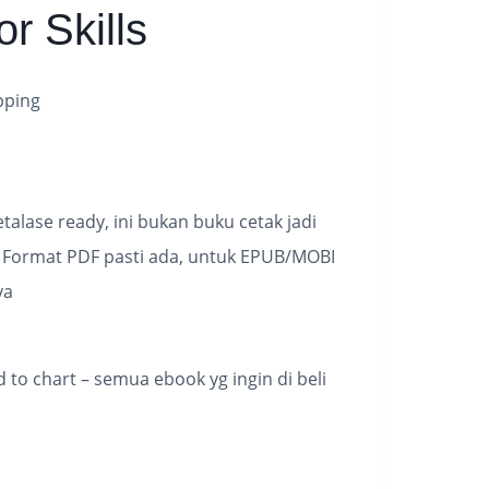
r Skills
pping
alase ready, ini bukan buku cetak jadi
…. Format PDF pasti ada, untuk EPUB/MOBI
ya
 to chart – semua ebook yg ingin di beli