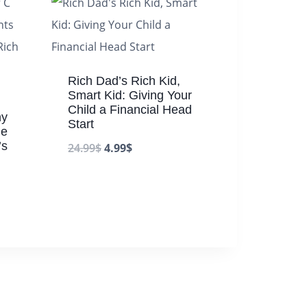
Rich Dad’s Rich Kid,
Smart Kid: Giving Your
Child a Financial Head
hy
Start
he
’s
24.99
$
4.99
$