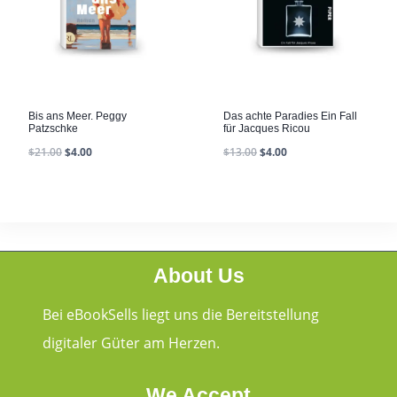
Bis ans Meer. Peggy
Das achte Paradies Ein Fall
Patzschke
für Jacques Ricou
$
21.00
$
4.00
$
13.00
$
4.00
About Us
Bei eBookSells liegt uns die Bereitstellung
digitaler Güter am Herzen.
We Accept