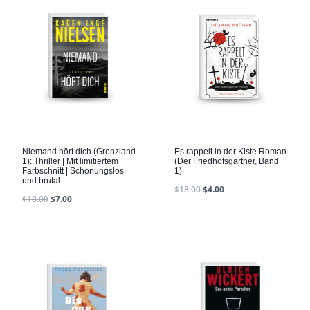
Niemand hört dich (Grenzland
Es rappelt in der Kiste Roman
1): Thriller | Mit limitiertem
(Der Friedhofsgärtner, Band
Farbschnitt | Schonungslos
1)
und brutal
$
18.00
$
4.00
$
18.00
$
7.00