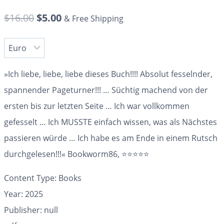
$
16.00
$
5.00
& Free Shipping
»Ich
liebe, liebe, liebe
dieses Buch!!!!
Absolut fesselnder,
spannender Pageturner!!!
…
Süchtig machend
von der
ersten bis zur letzten Seite … Ich war vollkommen
gefesselt … Ich MUSSTE einfach wissen, was als Nächstes
passieren würde … Ich habe es am Ende
in einem Rutsch
durchgelesen
!!!«
Bookworm86
, ️️️️
⭐⭐⭐⭐⭐
Content Type: Books
Year: 2025
Publisher: null