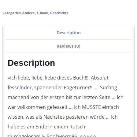
Categories:
Andere
,
E-Book
,
Geschichte
Description
Reviews (0)
Description
»Ich
liebe, liebe, liebe
dieses Buch!!!!
Absolut
fesselnder, spannender Pageturner!!!
…
Süchtig
machend
von der ersten bis zur letzten Seite … Ich
war vollkommen gefesselt … Ich MUSSTE einfach
wissen, was als Nächstes passieren würde … Ich
habe es am Ende
in einem Rutsch
durchgelesen
!!!«
Bookworm86
, ️️️️
⭐⭐⭐⭐⭐