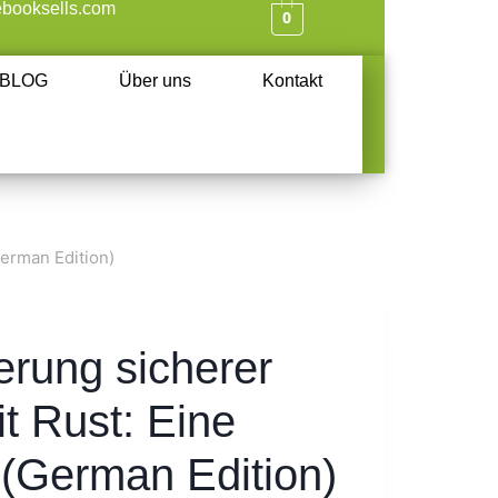
booksells.com
0
BLOG
Über uns
Kontakt
erman Edition)
rung sicherer
t Rust: Eine
 (German Edition)