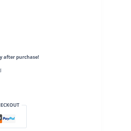
y after purchase!
d
HECKOUT