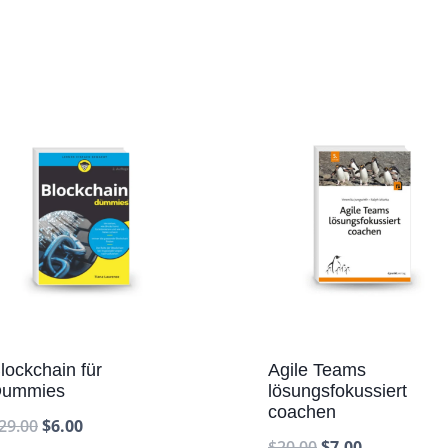
lockchain für
Agile Teams
ummies
lösungsfokussiert
coachen
29.00
$
6.00
$
20.00
$
7.00