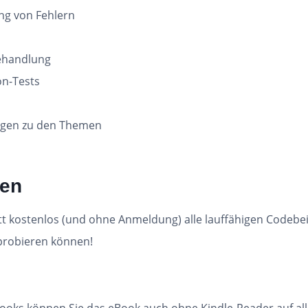
ng von Fehlern
ehandlung
on-Tests
ägen zu den Themen
ien
tt kostenlos (und ohne Anmeldung) alle lauffähigen Codebe
sprobieren können!
oks können Sie das eBook auch ohne Kindle-Reader auf all