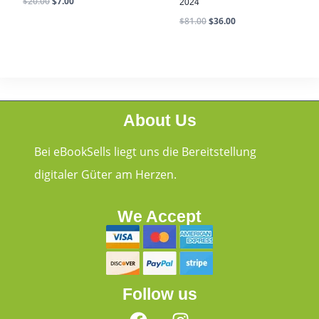
$
20.00
$
7.00
2024
$
81.00
$
36.00
About Us
Bei eBookSells liegt uns die Bereitstellung
digitaler Güter am Herzen.
We Accept
Follow us