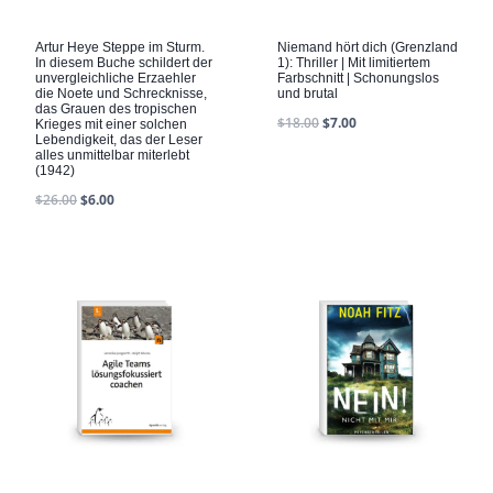
Artur Heye Steppe im Sturm.
Niemand hört dich (Grenzland
In diesem Buche schildert der
1): Thriller | Mit limitiertem
unvergleichliche Erzaehler
Farbschnitt | Schonungslos
die Noete und Schrecknisse,
und brutal
das Grauen des tropischen
$
18.00
$
7.00
Krieges mit einer solchen
Lebendigkeit, das der Leser
alles unmittelbar miterlebt
(1942)
$
26.00
$
6.00