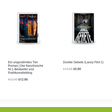
Ein ungezähmtes Tier:
Dunkle Gebete (Lacey Flint 1)
Roman | Der französische
$
14.00
$
5.00
Nr.1-Bestseller und
Publikumsliebling
$
32.00
$
12.00