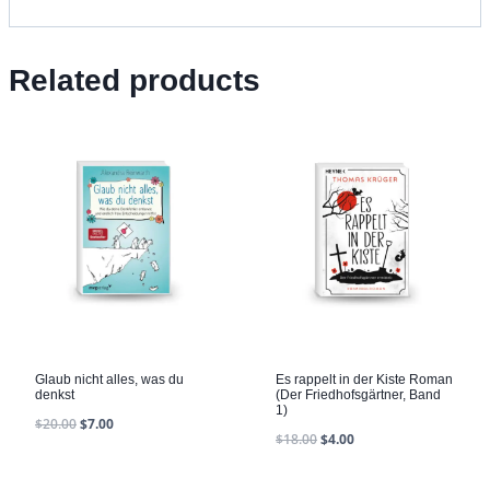
Related products
Glaub nicht alles, was du
Es rappelt in der Kiste Roman
denkst
(Der Friedhofsgärtner, Band
1)
$
20.00
$
7.00
$
18.00
$
4.00