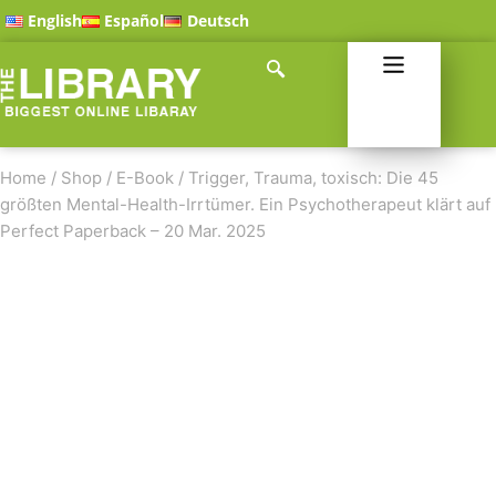
English
Español
Deutsch
Home
/
Shop
/
E-Book
/
Trigger, Trauma, toxisch: Die 45
größten Mental-Health-Irrtümer. Ein Psychotherapeut klärt auf
Perfect Paperback – 20 Mar. 2025