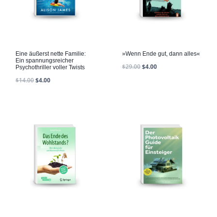
Eine äußerst nette Familie:
»Wenn Ende gut, dann alles«
Ein spannungsreicher
$
29.00
$
4.00
Psychothriller voller Twists
$
14.00
$
4.00