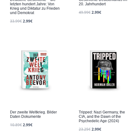
letzten hundert Jahre: Von
20. Jahrhundert
Krieg und Diktatur zu Frieden
49.99
€
2.99
€
und Demokrat
33.99
€
2.99
€
Der zweite Weltkrieg. Bilder
Tripped: Nazi Germany, the
Daten Dokumente
CIA, and the Dawn of the
Psychedelic Age (2024)
10.89
€
2.99
€
23.25
€
2.99
€