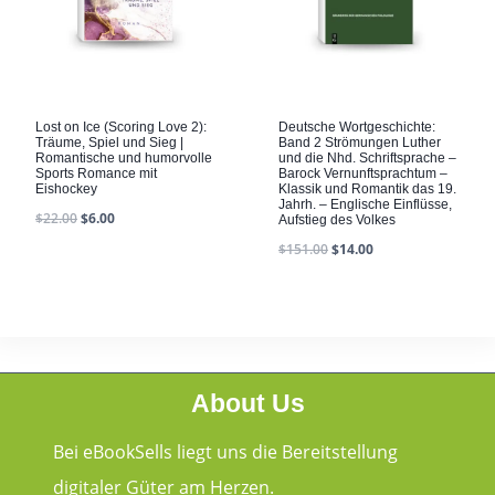
Lost on Ice (Scoring Love 2):
Deutsche Wortgeschichte:
Träume, Spiel und Sieg |
Band 2 Strömungen Luther
Romantische und humorvolle
und die Nhd. Schriftsprache –
Sports Romance mit
Barock Vernunftsprachtum –
Eishockey
Klassik und Romantik das 19.
Jahrh. – Englische Einflüsse,
$
22.00
$
6.00
Aufstieg des Volkes
$
151.00
$
14.00
About Us
Bei eBookSells liegt uns die Bereitstellung
digitaler Güter am Herzen.