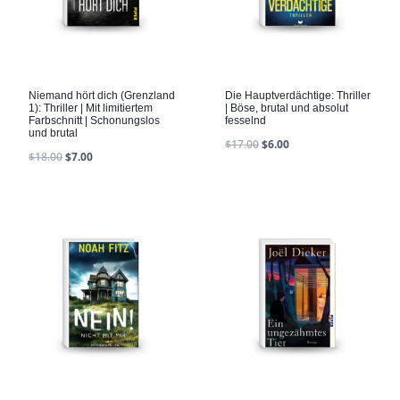
Niemand hört dich (Grenzland
Die Hauptverdächtige: Thriller
1): Thriller | Mit limitiertem
| Böse, brutal und absolut
Farbschnitt | Schonungslos
fesselnd
und brutal
$
17.00
$
6.00
$
18.00
$
7.00