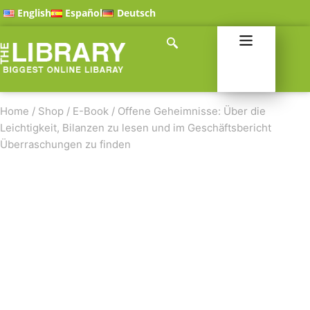
English
Español
Deutsch
Home
/
Shop
/
E-Book
/
Offene Geheimnisse: Über die
Leichtigkeit, Bilanzen zu lesen und im Geschäftsbericht
Überraschungen zu finden