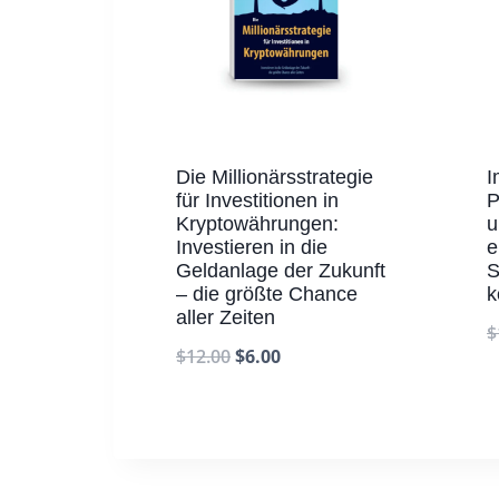
Die Millionärsstrategie
I
für Investitionen in
P
Kryptowährungen:
u
Investieren in die
e
Geldanlage der Zukunft
S
– die größte Chance
aller Zeiten
$
$
12.00
$
6.00