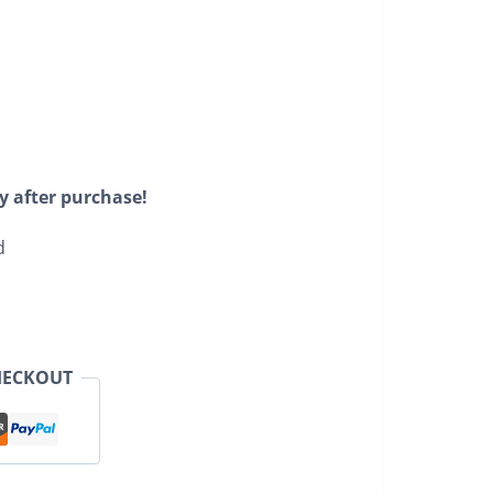
y after purchase!
d
HECKOUT