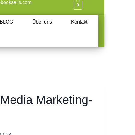
booksells.com
0
BLOG
Über uns
Kontakt
 Media Marketing-
pping