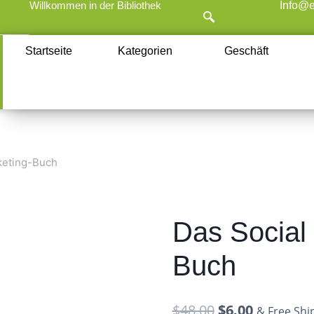
Willkommen in der Bibliothek
Info@e
Startseite
Kategorien
Geschäft
keting-Buch
Das Social
Buch
$
48.00
$
6.00
& Free Shi