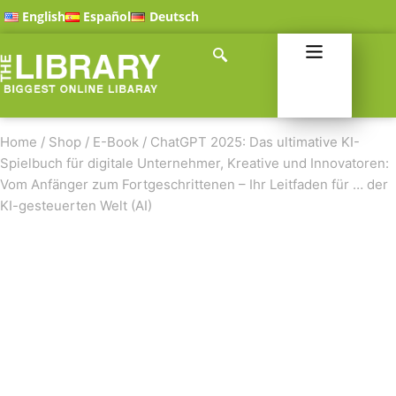
English
Español
Deutsch
Home
/
Shop
/
E-Book
/
ChatGPT 2025: Das ultimative KI-
Spielbuch für digitale Unternehmer, Kreative und Innovatoren:
Vom Anfänger zum Fortgeschrittenen – Ihr Leitfaden für … der
KI-gesteuerten Welt (AI)