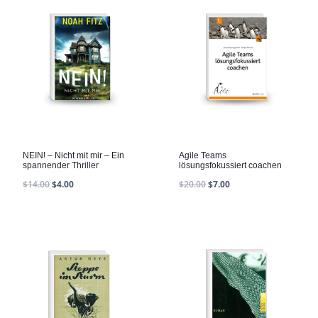
NEIN! – Nicht mit mir – Ein
Agile Teams
spannender Thriller
lösungsfokussiert coachen
$
14.00
$
4.00
$
20.00
$
7.00